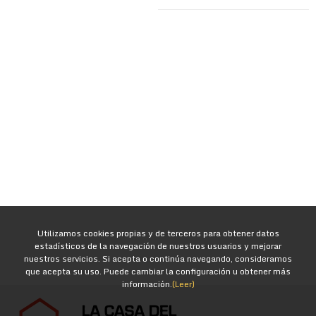
Utilizamos cookies propias y de terceros para obtener datos
estadísticos de la navegación de nuestros usuarios y mejorar
nuestros servicios. Si acepta o continúa navegando, consideramos
que acepta su uso. Puede cambiar la configuración u obtener más
información.
(Leer)