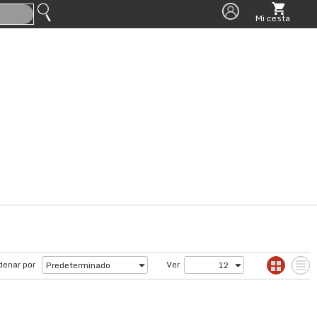
Mi cesta
(0)
denar por
Ver